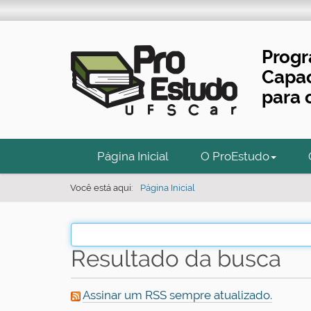
Prog
Capac
para 
N
Página Inicial
O ProEstudo
a
v
Você está aqui:
Página Inicial
e
g
a
Resultado da busca
ç
ã
Assinar um RSS sempre atualizado.
o