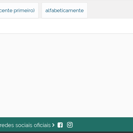
cente primeiro)
alfabeticamente
des sociais oficiais