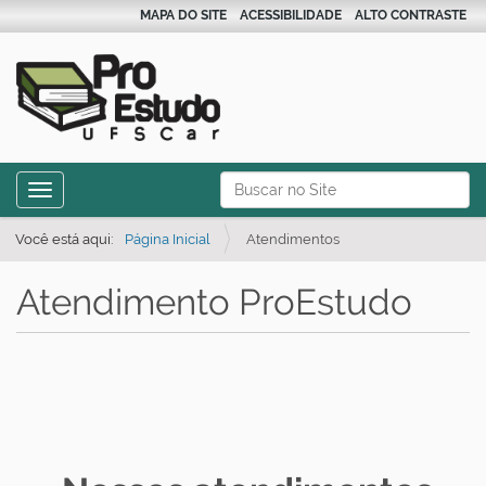
MAPA DO SITE
ACESSIBILIDADE
ALTO CONTRASTE
N
Busca
Toggle navigation
a
Busca Avançada…
v
Você está aqui:
Página Inicial
Atendimentos
e
Atendimento ProEstudo
g
a
ç
ã
o