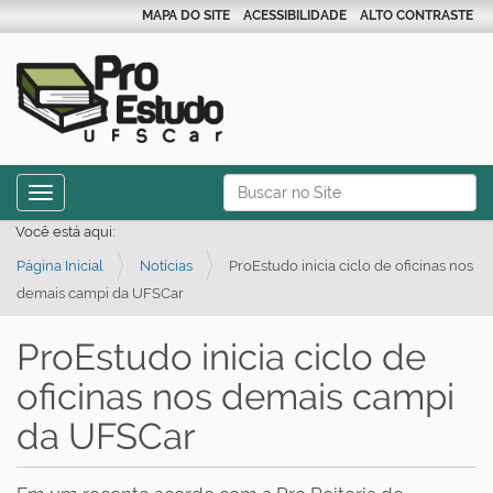
MAPA DO SITE
ACESSIBILIDADE
ALTO CONTRASTE
N
Busca
Toggle navigation
a
Busca Avançada…
Você está aqui:
v
Página Inicial
Notícias
ProEstudo inicia ciclo de oficinas nos
e
demais campi da UFSCar
g
a
ProEstudo inicia ciclo de
ç
oficinas nos demais campi
ã
o
da UFSCar