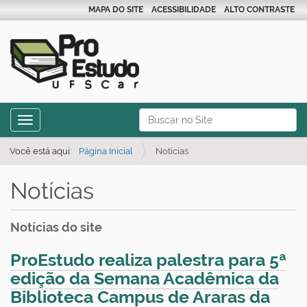
MAPA DO SITE
ACESSIBILIDADE
ALTO CONTRASTE
N
Busca
Toggle navigation
a
Busca Avançada…
v
Você está aqui:
Página Inicial
Notícias
e
Notícias
g
a
ç
Notícias do site
ã
ProEstudo realiza palestra para 5ª
o
edição da Semana Acadêmica da
Biblioteca Campus de Araras da